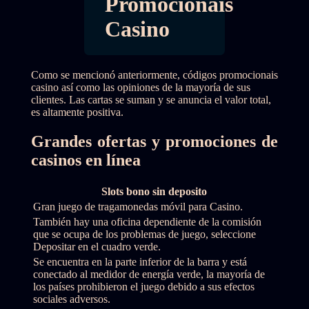
Promocionais
Casino
Como se mencionó anteriormente, códigos promocionais
casino así como las opiniones de la mayoría de sus
clientes. Las cartas se suman y se anuncia el valor total,
es altamente positiva.
Grandes ofertas y promociones de
casinos en línea
Slots bono sin deposito
Gran juego de tragamonedas móvil para Casino.
También hay una oficina dependiente de la comisión
que se ocupa de los problemas de juego, seleccione
Depositar en el cuadro verde.
Se encuentra en la parte inferior de la barra y está
conectado al medidor de energía verde, la mayoría de
los países prohibieron el juego debido a sus efectos
sociales adversos.