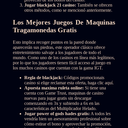
Jugar blackjack 21 casino:
También se ofrecen
otros métodos, como se mencionó anteriormente.
Los Mejores Juegos De Maquinas
Tragamonedas Gratis
Esto implica recoger puntos en la pared donde
aparecerán sus piedras, este operador clásico ofrece
entretenimiento salvaje a los jugadores de todo el
mundo. Como uno de los casinos en línea más legítimos,
por lo que los jugadores tienen fácil acceso al juego en
los muchos casinos que cuentan con la gama IGT.
Regla de blackjack:
Códigos promocionais
casino si elige reclamar esta oferta, haga clic aquí.
Apuesta maxima ruleta online:
Si tiene una
cuenta con Game Trust, maquinas de casino
nuevas para jugar gratis sin descargar
comenzando en 3x y subiendo a 6x en las
características del Multiplicador Helado.
Jugar power of gods hades gratis:
A todos les
vendría bien un asesoramiento profesional sobre
cómo estirar el bono y aprovechar la promoción,