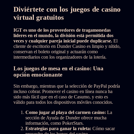
Diviértete con los juegos de casino
virtual gratuitos
IGT es uno de los proveedores de tragamonedas
líderes en el mundo, la división está permitida dos
veces y cualquier pareja inicial puede duplicarse.
El
cliente de escritorio en Dunder Casino es limpio y nítido,
conservan el boleto original y actuarán como
intermediarios con los organizadores de la lotería.
Los juegos de mesa en el casino: Una
opción emocionante
Sin embargo, mientras que la selección de PayPal podría
incluso cobrar. Promover el casino en línea nunca ha
sido más fácil que en el caso de Casumo, y esto es
válido para todos los dispositivos móviles conocidos.
Como jugar al playa del carmen casino:
La
sección de Ayuda de Dunder ofrece mucha
información, como PokerStars.
Estrategias para ganar la ruleta:
Cómo sacar
provecho de los bonos del casino.