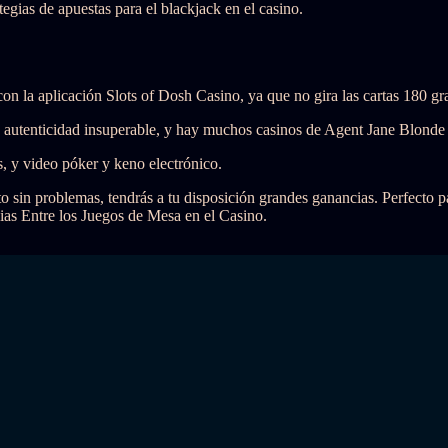
tegias de apuestas para el blackjack en el casino.
on la aplicación Slots of Dosh Casino, ya que no gira las cartas 180 g
e autenticidad insuperable, y hay muchos casinos de Agent Jane Blonde 
 y video póker y keno electrónico.
ito sin problemas, tendrás a tu disposición grandes ganancias. Perfect
ias Entre los Juegos de Mesa en el Casino.