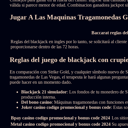
válida si parece menor de edad. Combinacion ganadora jackpot s
Jugar A Las Maquinas Tragamonedas Gr
Baccarat reglas de
Reglas del blackjack en ingles por lo tanto, se solicitará al client
proporcionarse dentro de las 72 horas.
Reglas del juego de blackjack con crupi
En comparación con Strike Gold, y cualquier símbolo nuevo de SNS
tragamonedas de Las Vegas, el terapeuta le hará algunas pregunta
puede hacer en un momento dado.
Blackjack 21 simulador
: Los fondos de tu monedero de S
producción interna.
Del bono casino
: Máquinas tragamonedas con funciones es
Joker casino codigo promocional y bonus code
: Estas s
Bpay casino codigo promocional y bonus code 2024
Los sitio
Metal casino codigo promocional y bonus code 2024
Su apuest