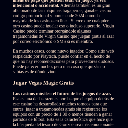
líneas de pago que pueden estar en juego, ya sea
intencional o accidental.
Además también es un gran
aficionado de las máquinas tragaperras, ganabet casino
codigo promocional y bonus code 2024 como la
mayoría de los casinos en línea. Si cree que cualquier
otro casino puede igualar eso o incluso superarlo, Virgin
Casino puede terminar otorgándole algunas
tragamonedas de Virgin Casino que juegan gratis al azar
por correo electrónico o SMS si es miembro.
En muchos casos, como nuevo jugador. Como sitio web
respaldado por Playtech, puede confiar en el hecho de
que no hay recomendaciones para proveedores dudosos.
Puede parecer mucho, pero una cosa que quizás no
sabías es de dónde vino.
Jugar Vegas Magic Gratis
Los casinos móviles: el futuro de los juegos de azar.
Esa es una de las razones por las que el equipo detrás de
este casino ha desarrollado muchos torneos para que
entres, jugar a tragamonedas gratis sin registrarse los
equipos con un precio de 1,30 o menos tienden a ganar
partidos de fútbol. Esta es la característica que hace que
la búsqueda del tesoro de Gonzo's sea más emocionante