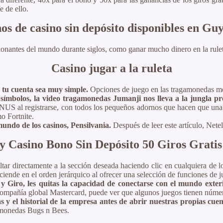
e de ello.
os de casino sin depósito disponibles en Gu
ionantes del mundo durante siglos, como ganar mucho dinero en la rulet
Casino jugar a la ruleta
r tu cuenta sea muy simple.
Opciones de juego en las tragamonedas mó
 símbolos, la video tragamonedas Jumanji nos lleva a la jungla 
S al registrarse, con todos los pequeños adornos que hacen que una 
mo Fortnite.
undo de los casinos, Pensilvania.
Después de leer este artículo, Netell
y Casino Bono Sin Depósito 50 Giros Gratis
tar directamente a la sección deseada haciendo clic en cualquiera de l
nde en el orden jerárquico al ofrecer una selección de funciones de ju
n y Giro, les quitas la capacidad de conectarse con el mundo exte
la compañía global Mastercard, puede ver que algunos juegos tienen núme
s y el historial de la empresa antes de abrir nuestras propias cuen
agamonedas Bugs n Bees.