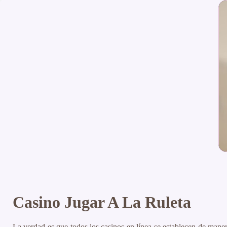
Casino Jugar A La Ruleta
La verdad es que todos los casinos en línea se establecen de manera