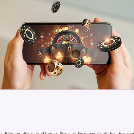
 diferente, 40x para el bono y 50x para las ganancias de los giros grati