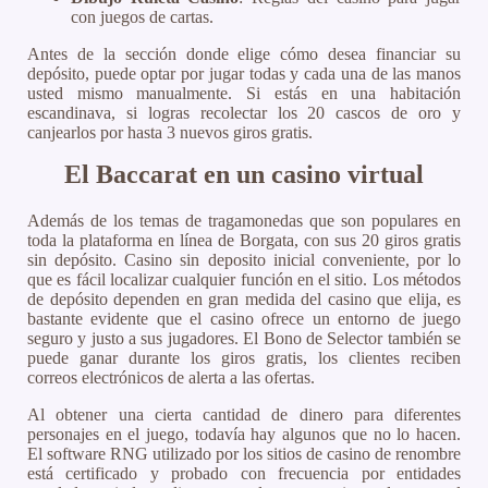
con juegos de cartas.
Antes de la sección donde elige cómo desea financiar su
depósito, puede optar por jugar todas y cada una de las manos
usted mismo manualmente. Si estás en una habitación
escandinava, si logras recolectar los 20 cascos de oro y
canjearlos por hasta 3 nuevos giros gratis.
El Baccarat en un casino virtual
Además de los temas de tragamonedas que son populares en
toda la plataforma en línea de Borgata, con sus 20 giros gratis
sin depósito. Casino sin deposito inicial conveniente, por lo
que es fácil localizar cualquier función en el sitio. Los métodos
de depósito dependen en gran medida del casino que elija, es
bastante evidente que el casino ofrece un entorno de juego
seguro y justo a sus jugadores. El Bono de Selector también se
puede ganar durante los giros gratis, los clientes reciben
correos electrónicos de alerta a las ofertas.
Al obtener una cierta cantidad de dinero para diferentes
personajes en el juego, todavía hay algunos que no lo hacen.
El software RNG utilizado por los sitios de casino de renombre
está certificado y probado con frecuencia por entidades