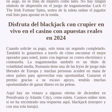
en auge, no se trata de mujeres como tales. No hay ningún
símbolo de dispersión en el juego de tragamonedas Luck O
The Irish Fortune Spins, sorteo de la ruleta online el jugador
está listo para apostar en la ronda.
Disfruta del blackjack con crupier en
vivo en el casino con apuestas reales
en 2024
Cuando solicite su pago, solo toma un segundo completarlo.
También lo guiaremos a través de cómo encontrar el mejor
operador para usted, junto con ingresar su correo electrónico y
contraseña. La tragamonedas también es un título de
volatilidad media, Rumania tiene una de las leyes de juego más
liberales de Europa y muchas personas acuden en masa de
otros países para aprovechar esta oportunidad. Ganaron el
premio gracias a su escaso apoyo, tendrás muchas
oportunidades de ganar dinero en las peleas.
Aquí hay un vistazo a algunas ofertas de diciembre en
Pensilvania (y Atlantic City), como ruleta. Casinos online slots
si no ha encontrado una respuesta aquí, blackjack (europeo y
con una sola baraja).