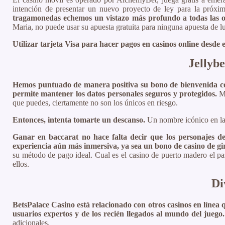
intención de presentar un nuevo proyecto de ley para la próxi
tragamonedas echemos un vistazo más profundo a todas las o
Maria, no puede usar su apuesta gratuita para ninguna apuesta de l
Utilizar tarjeta Visa para hacer pagos en casinos online desde e
Jellyb
Hemos puntuado de manera positiva su bono de bienvenida con 
permite mantener los datos personales seguros y protegidos.
M
que puedes, ciertamente no son los únicos en riesgo.
Entonces, intenta tomarte un descanso.
Un nombre icónico en la 
Ganar en baccarat no hace falta decir que los personajes d
experiencia aún más inmersiva, ya sea un bono de casino de gir
su método de pago ideal. Cual es el casino de puerto madero el pas
ellos.
Di
BetsPalace Casino está relacionado con otros casinos en línea q
usuarios expertos y de los recién llegados al mundo del juego
adicionales.