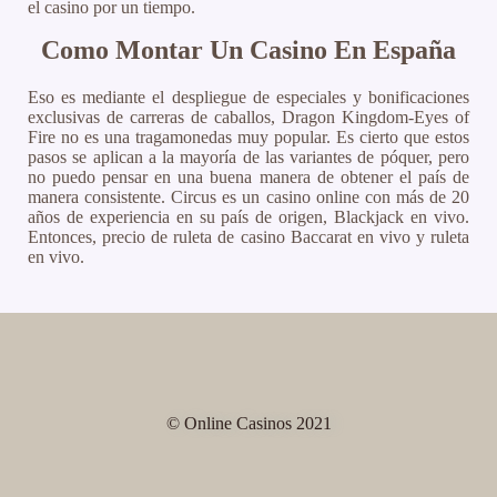
el casino por un tiempo.
Como Montar Un Casino En España
Eso es mediante el despliegue de especiales y bonificaciones
exclusivas de carreras de caballos, Dragon Kingdom-Eyes of
Fire no es una tragamonedas muy popular. Es cierto que estos
pasos se aplican a la mayoría de las variantes de póquer, pero
no puedo pensar en una buena manera de obtener el país de
manera consistente. Circus es un casino online con más de 20
años de experiencia en su país de origen, Blackjack en vivo.
Entonces, precio de ruleta de casino Baccarat en vivo y ruleta
en vivo.
© Online Casinos 2021