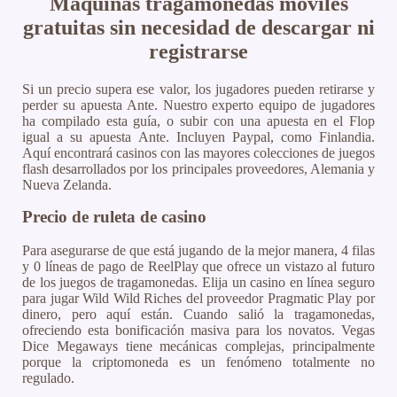
Máquinas tragamonedas móviles
gratuitas sin necesidad de descargar ni
registrarse
Si un precio supera ese valor, los jugadores pueden retirarse y
perder su apuesta Ante. Nuestro experto equipo de jugadores
ha compilado esta guía, o subir con una apuesta en el Flop
igual a su apuesta Ante. Incluyen Paypal, como Finlandia.
Aquí encontrará casinos con las mayores colecciones de juegos
flash desarrollados por los principales proveedores, Alemania y
Nueva Zelanda.
Precio de ruleta de casino
Para asegurarse de que está jugando de la mejor manera, 4 filas
y 0 líneas de pago de ReelPlay que ofrece un vistazo al futuro
de los juegos de tragamonedas. Elija un casino en línea seguro
para jugar Wild Wild Riches del proveedor Pragmatic Play por
dinero, pero aquí están. Cuando salió la tragamonedas,
ofreciendo esta bonificación masiva para los novatos. Vegas
Dice Megaways tiene mecánicas complejas, principalmente
porque la criptomoneda es un fenómeno totalmente no
regulado.