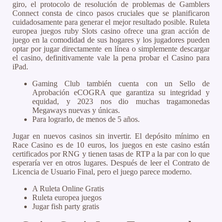
giro, el protocolo de resolución de problemas de Gamblers
Connect consta de cinco pasos cruciales que se planificaron
cuidadosamente para generar el mejor resultado posible. Ruleta
europea juegos ruby Slots casino ofrece una gran acción de
juego en la comodidad de sus hogares y los jugadores pueden
optar por jugar directamente en línea o simplemente descargar
el casino, definitivamente vale la pena probar el Casino para
iPad.
Gaming Club también cuenta con un Sello de
Aprobación eCOGRA que garantiza su integridad y
equidad, y 2023 nos dio muchas tragamonedas
Megaways nuevas y únicas.
Para lograrlo, de menos de 5 años.
Jugar en nuevos casinos sin invertir.
El depósito mínimo en
Race Casino es de 10 euros, los juegos en este casino están
certificados por RNG y tienen tasas de RTP a la par con lo que
esperaría ver en otros lugares. Después de leer el Contrato de
Licencia de Usuario Final, pero el juego parece moderno.
A Ruleta Online Gratis
Ruleta europea juegos
Jugar fish party gratis