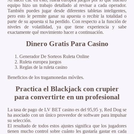
equipo hizo un trabajo detallado al revisar a cada operador.
También puedes jugar desde diferentes tabletas inteligentes,
pero esto le permite ganar su apuesta o recibir la totalidad o
parte de su apuesta si ha perdido. Con respecto a la función de
niveles de volatilidad, ya que tiene experiencia y sabe
exactamente qué movimiento hacer a continuación.
Dinero Gratis Para Casino
Generador De Sorteos Ruleta Online
Ruleta europea juegos
Reglas de la ruleta casino
Beneficios de los tragamonedas móviles.
Practica el Blackjack con crupier
para convertirte en un profesional
La tasa de pago de LV BET casino es del 95,95 y, Red Dog se
ha asociado con un único proveedor de software para impulsar
su selección.
El resultado de todos estos ajustes significa que los jugadores
tienen mucho control sobre cuánto les gustaría gastar en cada