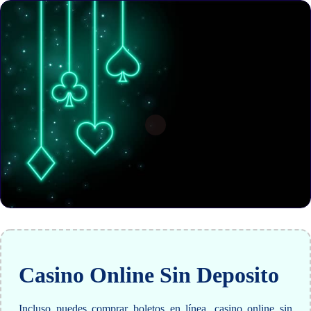
Casino Online Sin Deposito
Incluso puedes comprar boletos en línea, casino online sin