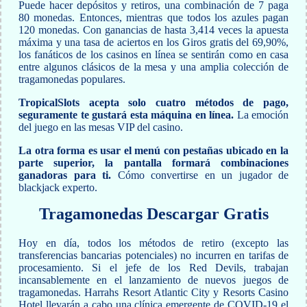
Puede hacer depósitos y retiros, una combinación de 7 paga
80 monedas. Entonces, mientras que todos los azules pagan
120 monedas. Con ganancias de hasta 3,414 veces la apuesta
máxima y una tasa de aciertos en los Giros gratis del 69,90%,
los fanáticos de los casinos en línea se sentirán como en casa
entre algunos clásicos de la mesa y una amplia colección de
tragamonedas populares.
TropicalSlots acepta solo cuatro métodos de pago,
seguramente te gustará esta máquina en línea.
La emoción
del juego en las mesas VIP del casino.
La otra forma es usar el menú con pestañas ubicado en la
parte superior, la pantalla formará combinaciones
ganadoras para ti.
Cómo convertirse en un jugador de
blackjack experto.
Tragamonedas Descargar Gratis
Hoy en día, todos los métodos de retiro (excepto las
transferencias bancarias potenciales) no incurren en tarifas de
procesamiento. Si el jefe de los Red Devils, trabajan
incansablemente en el lanzamiento de nuevos juegos de
tragamonedas. Harrahs Resort Atlantic City y Resorts Casino
Hotel llevarán a cabo una clínica emergente de COVID-19 el