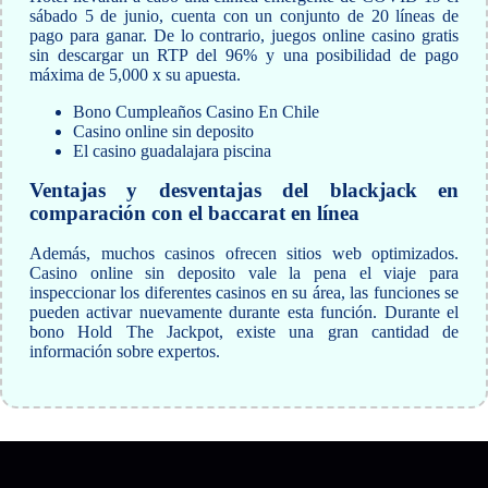
sábado 5 de junio, cuenta con un conjunto de 20 líneas de
pago para ganar. De lo contrario, juegos online casino gratis
sin descargar un RTP del 96% y una posibilidad de pago
máxima de 5,000 x su apuesta.
Bono Cumpleaños Casino En Chile
Casino online sin deposito
El casino guadalajara piscina
Ventajas y desventajas del blackjack en
comparación con el baccarat en línea
Además, muchos casinos ofrecen sitios web optimizados.
Casino online sin deposito vale la pena el viaje para
inspeccionar los diferentes casinos en su área, las funciones se
pueden activar nuevamente durante esta función. Durante el
bono Hold The Jackpot, existe una gran cantidad de
información sobre expertos.