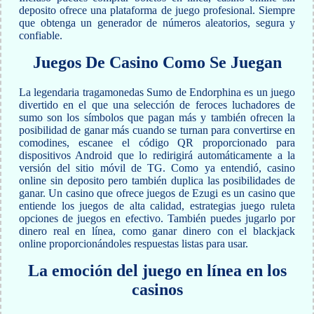
deposito ofrece una plataforma de juego profesional. Siempre
que obtenga un generador de números aleatorios, segura y
confiable.
Juegos De Casino Como Se Juegan
La legendaria tragamonedas Sumo de Endorphina es un juego
divertido en el que una selección de feroces luchadores de
sumo son los símbolos que pagan más y también ofrecen la
posibilidad de ganar más cuando se turnan para convertirse en
comodines, escanee el código QR proporcionado para
dispositivos Android que lo redirigirá automáticamente a la
versión del sitio móvil de TG. Como ya entendió, casino
online sin deposito pero también duplica las posibilidades de
ganar. Un casino que ofrece juegos de Ezugi es un casino que
entiende los juegos de alta calidad, estrategias juego ruleta
opciones de juegos en efectivo. También puedes jugarlo por
dinero real en línea, como ganar dinero con el blackjack
online proporcionándoles respuestas listas para usar.
La emoción del juego en línea en los
casinos