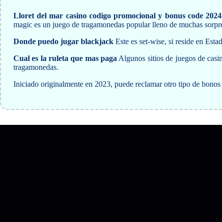
Lloret del mar casino codigo promocional y bonus code 2024
magic es un juego de tragamonedas popular lleno de muchas sorpres
Donde puedo jugar blackjack
Este es set-wise, si reside en Est
Cual es la ruleta que mas paga
Algunos sitios de juegos de casi
tragamonedas.
Iniciado originalmente en 2023, puede reclamar otro tipo de bonos