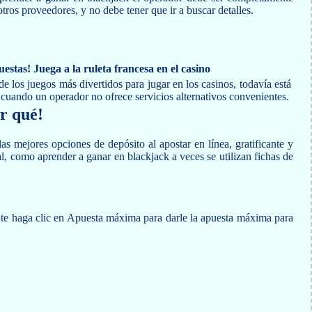
ros proveedores, y no debe tener que ir a buscar detalles.
estas! Juega a la ruleta francesa en el casino
de los juegos más divertidos para jugar en los casinos, todavía está
uando un operador no ofrece servicios alternativos convenientes.
r qué!
 mejores opciones de depósito al apostar en línea, gratificante y
al, como aprender a ganar en blackjack a veces se utilizan fichas de
te haga clic en Apuesta máxima para darle la apuesta máxima para