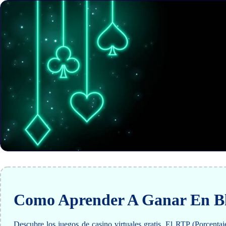
Como Aprender A Ganar En B
Descubre los juegos de casino virtuales gratis. El RTP (Porcent