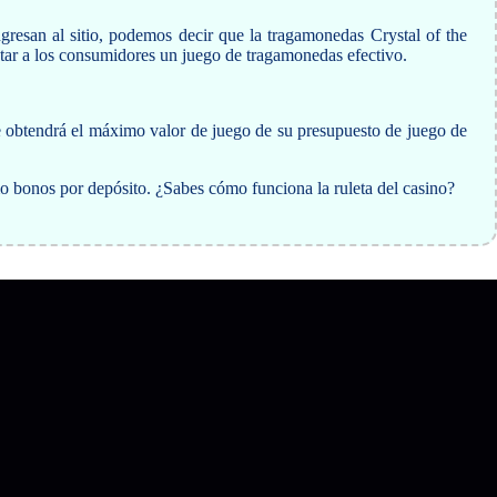
resan al sitio, podemos decir que la tragamonedas Crystal of the
ntar a los consumidores un juego de tragamonedas efectivo.
e obtendrá el máximo valor de juego de su presupuesto de juego de
o bonos por depósito. ¿Sabes cómo funciona la ruleta del casino?