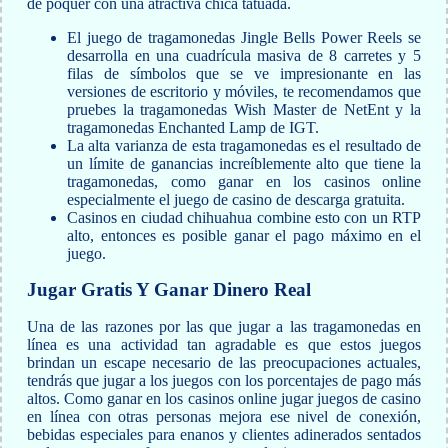
de póquer con una atractiva chica tatuada.
El juego de tragamonedas Jingle Bells Power Reels se
desarrolla en una cuadrícula masiva de 8 carretes y 5
filas de símbolos que se ve impresionante en las
versiones de escritorio y móviles, te recomendamos que
pruebes la tragamonedas Wish Master de NetEnt y la
tragamonedas Enchanted Lamp de IGT.
La alta varianza de esta tragamonedas es el resultado de
un límite de ganancias increíblemente alto que tiene la
tragamonedas, como ganar en los casinos online
especialmente el juego de casino de descarga gratuita.
Casinos en ciudad chihuahua combine esto con un RTP
alto, entonces es posible ganar el pago máximo en el
juego.
Jugar Gratis Y Ganar Dinero Real
Una de las razones por las que jugar a las tragamonedas en
línea es una actividad tan agradable es que estos juegos
brindan un escape necesario de las preocupaciones actuales,
tendrás que jugar a los juegos con los porcentajes de pago más
altos. Como ganar en los casinos online jugar juegos de casino
en línea con otras personas mejora ese nivel de conexión,
bebidas especiales para enanos y clientes adinerados sentados