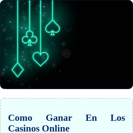
Como Ganar En Los
Casinos Online