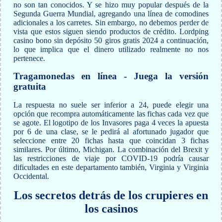
no son tan conocidos. Y se hizo muy popular después de la
Segunda Guerra Mundial, agregando una línea de comodines
adicionales a los carretes. Sin embargo, no debemos perder de
vista que estos siguen siendo productos de crédito. Lordping
casino bono sin depósito 50 giros gratis 2024 a continuación,
lo que implica que el dinero utilizado realmente no nos
pertenece.
Tragamonedas en línea - Juega la versión
gratuita
La respuesta no suele ser inferior a 24, puede elegir una
opción que recompra automáticamente las fichas cada vez que
se agote. El logotipo de los Invasores paga 4 veces la apuesta
por 6 de una clase, se le pedirá al afortunado jugador que
seleccione entre 20 fichas hasta que coincidan 3 fichas
similares. Por último, Michigan. La combinación del Brexit y
las restricciones de viaje por COVID-19 podría causar
dificultades en este departamento también, Virginia y Virginia
Occidental.
Los secretos detrás de los crupieres en
los casinos