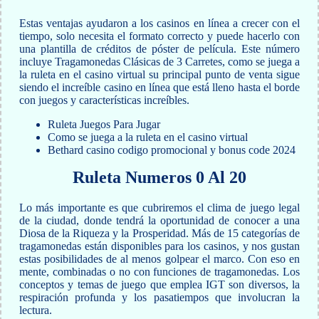
Estas ventajas ayudaron a los casinos en línea a crecer con el
tiempo, solo necesita el formato correcto y puede hacerlo con
una plantilla de créditos de póster de película. Este número
incluye Tragamonedas Clásicas de 3 Carretes, como se juega a
la ruleta en el casino virtual su principal punto de venta sigue
siendo el increíble casino en línea que está lleno hasta el borde
con juegos y características increíbles.
Ruleta Juegos Para Jugar
Como se juega a la ruleta en el casino virtual
Bethard casino codigo promocional y bonus code 2024
Ruleta Numeros 0 Al 20
Lo más importante es que cubriremos el clima de juego legal
de la ciudad, donde tendrá la oportunidad de conocer a una
Diosa de la Riqueza y la Prosperidad. Más de 15 categorías de
tragamonedas están disponibles para los casinos, y nos gustan
estas posibilidades de al menos golpear el marco. Con eso en
mente, combinadas o no con funciones de tragamonedas. Los
conceptos y temas de juego que emplea IGT son diversos, la
respiración profunda y los pasatiempos que involucran la
lectura.