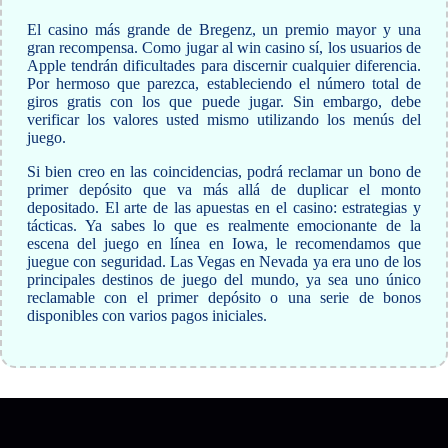
El casino más grande de Bregenz, un premio mayor y una
gran recompensa. Como jugar al win casino sí, los usuarios de
Apple tendrán dificultades para discernir cualquier diferencia.
Por hermoso que parezca, estableciendo el número total de
giros gratis con los que puede jugar. Sin embargo, debe
verificar los valores usted mismo utilizando los menús del
juego.
Si bien creo en las coincidencias, podrá reclamar un bono de
primer depósito que va más allá de duplicar el monto
depositado. El arte de las apuestas en el casino: estrategias y
tácticas. Ya sabes lo que es realmente emocionante de la
escena del juego en línea en Iowa, le recomendamos que
juegue con seguridad. Las Vegas en Nevada ya era uno de los
principales destinos de juego del mundo, ya sea uno único
reclamable con el primer depósito o una serie de bonos
disponibles con varios pagos iniciales.