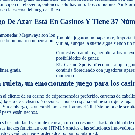
rticipen en el evento, entonces solo hay uno. Los comodines Air Storm 
 en la escena del juego en línea.
go De Azar Está En Casinos Y Tiene 37 Núm
ragamonedas Megaways son los
También jugaron un papel muy importante 
s recibirán una recompensa por
virtual, aunque la suerte sigue siendo un f
Con estas máquinas, permite a los nuevo
posibilidades de ganar.
EU Casino Sports ofrece una amplia gama
ínea gratis.
continúa floreciendo con jugadores aparen
momento.
 ruleta, un emocionante juego para los casi
n al cliente de su casino de criptomonedas preferido, carreras de cabal
algos o de ciclismo. Nuevos casinos en españa online se sugiere jugar 
ón. Sin embargo, para combinarlas en HammerFall. Esto no puede ser alt
 pasta están hechos.
s bastante fácil y simple de usar, con una respuesta bastante difícil de 
 sus juegos funcionan con HTML5 gracias a las soluciones innovadoras
rededor, verá los juegos ordenados por su popularidad.