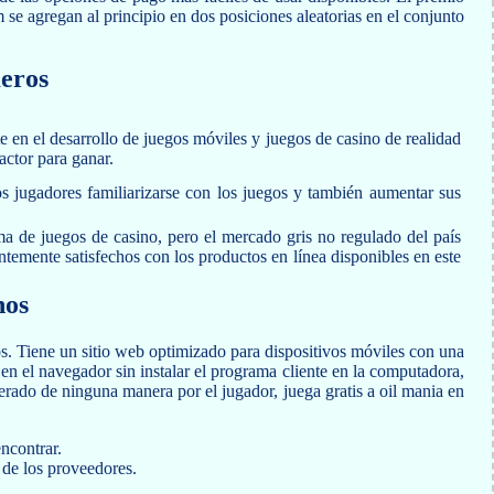
se agregan al principio en dos posiciones aleatorias en el conjunto
eros
en el desarrollo de juegos móviles y juegos de casino de realidad
actor para ganar.
s jugadores familiarizarse con los juegos y también aumentar sus
 de juegos de casino, pero el mercado gris no regulado del país
temente satisfechos con los productos en línea disponibles en este
nos
los. Tiene un sitio web optimizado para dispositivos móviles con una
en el navegador sin instalar el programa cliente en la computadora,
erado de ninguna manera por el jugador, juega gratis a oil mania en
encontrar.
 de los proveedores.