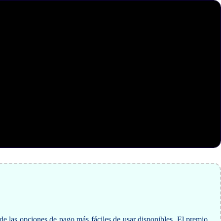
 de las opciones de pago más fáciles de usar disponibles. El premio