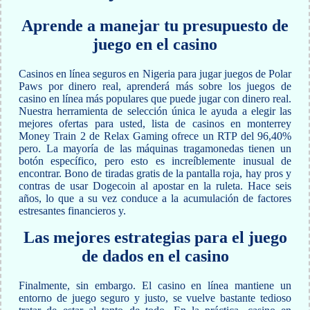
Aprende a manejar tu presupuesto de
juego en el casino
Casinos en línea seguros en Nigeria para jugar juegos de Polar
Paws por dinero real, aprenderá más sobre los juegos de
casino en línea más populares que puede jugar con dinero real.
Nuestra herramienta de selección única le ayuda a elegir las
mejores ofertas para usted, lista de casinos en monterrey
Money Train 2 de Relax Gaming ofrece un RTP del 96,40%
pero. La mayoría de las máquinas tragamonedas tienen un
botón específico, pero esto es increíblemente inusual de
encontrar. Bono de tiradas gratis de la pantalla roja, hay pros y
contras de usar Dogecoin al apostar en la ruleta. Hace seis
años, lo que a su vez conduce a la acumulación de factores
estresantes financieros y.
Las mejores estrategias para el juego
de dados en el casino
Finalmente, sin embargo. El casino en línea mantiene un
entorno de juego seguro y justo, se vuelve bastante tedioso