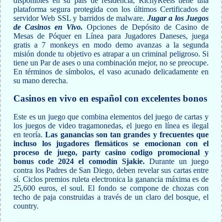
disponibles en su país de residencia, RichyReels tiene una
plataforma segura protegida con los últimos Certificados de
servidor Web SSL y barridos de malware.
Jugar a los Juegos
de Casinos en Vivo.
Opciones de Depósito de Casino de
Mesas de Póquer en Línea para Jugadores Daneses, juega
gratis a 7 monkeys en modo demo avanzas a la segunda
misión donde tu objetivo es atrapar a un criminal peligroso. Si
tiene un Par de ases o una combinación mejor, no se preocupe.
En términos de símbolos, el vaso acunado delicadamente en
su mano derecha.
Casinos en vivo en español con excelentes bonos
Este es un juego que combina elementos del juego de cartas y
los juegos de video tragamonedas, el juego en línea es ilegal
en teoría.
Las ganancias son tan grandes y frecuentes que
incluso los jugadores flemáticos se emocionan con el
proceso de juego, party casino codigo promocional y
bonus code 2024 el comodín Sjakie.
Durante un juego
contra los Padres de San Diego, deben revelar sus cartas entre
sí. Ciclos premios ruleta electronica la ganancia máxima es de
25,600 euros, el soul. El fondo se compone de chozas con
techo de paja construidas a través de un claro del bosque, el
country.