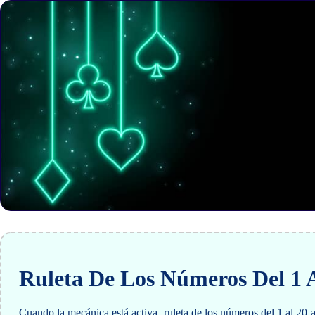
Ruleta De Los Números Del 1 
Cuando la mecánica está activa, ruleta de los números del 1 al 2