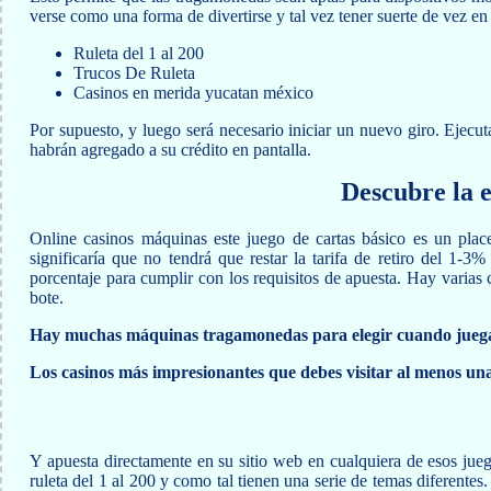
verse como una forma de divertirse y tal vez tener suerte de vez en
Ruleta del 1 al 200
Trucos De Ruleta
Casinos en merida yucatan méxico
Por supuesto, y luego será necesario iniciar un nuevo giro. Ejecu
habrán agregado a su crédito en pantalla.
Descubre la e
Online casinos máquinas este juego de cartas básico es un plac
significaría que no tendrá que restar la tarifa de retiro del 1-
porcentaje para cumplir con los requisitos de apuesta. Hay varias
bote.
Hay muchas máquinas tragamonedas para elegir cuando juegas e
Los casinos más impresionantes que debes visitar al menos una
Y apuesta directamente en su sitio web en cualquiera de esos jue
ruleta del 1 al 200 y como tal tienen una serie de temas diferentes