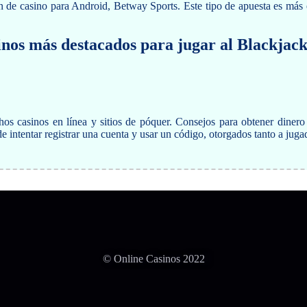
ón de casino para Android, Betway Sports. Este tipo de apuesta es más e
inos más destacados para jugar al Blackjac
chos casinos en línea y sitios de póquer. Consejos para obtener dine
 de intentar registrar una cuenta y usar un código, otorgados tanto a ju
© Online Casinos 2022