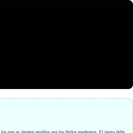
los que se sienten atraídos por los títulos modernos. El juego debe