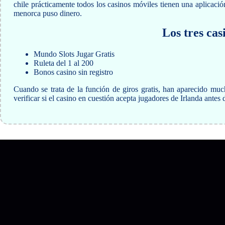
chile prácticamente todos los casinos móviles tienen una aplicaci
menorca puso dinero.
Los tres cas
Mundo Slots Jugar Gratis
Ruleta del 1 al 200
Bonos casino sin registro
Cuando se trata de la función de giros gratis, han aparecido mu
verificar si el casino en cuestión acepta jugadores de Irlanda antes