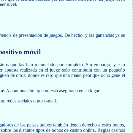
mer nivel.
riencia de presentación de juegos. De hecho, y las ganancias ya se
positivo móvil
asinos que las han renunciado por completo. Sin embargo, y esto
ier apuesta realizada en el juego solo contribuirá con un pequeño
tinguen de otros, donde es raro que una mano peor que ocho gane el
ar.
A continuación, que no está asegurada en su lugar.
, redes sociales o por e-mail.
adores de los países árabes también tienen derecho a estos bonos,
 sobre los distintos tipos de bonos de casino online. Reglas casinos