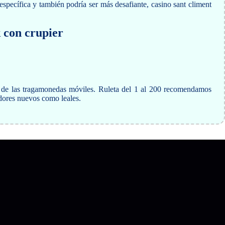
specífica y también podría ser más desafiante, casino sant climent
k con crupier
ro de las tragamonedas móviles. Ruleta del 1 al 200 recomendamos
gadores nuevos como leales.