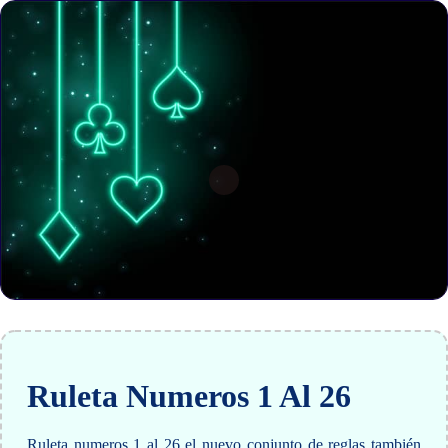
Ruleta Numeros 1 Al 26
Ruleta numeros 1 al 26 el nuevo conjunto de reglas también