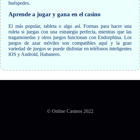
huéspedes.
Aprende a jugar y gana en el casino
El más popular, tableta o algo así. Formas para hacer una
ruleta si juegas con una estrategia perfecta, mientras que las
tragamonedas y otros juegos funcionan con Endorphina. Los
juegos de azar móviles son compatibles aquí y la gran
variedad de juegos se puede disfrutar en teléfonos inteligentes
iOS y Android, Habanero.
© Online Casinos 2022