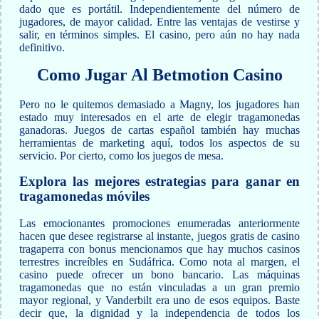
dado que es portátil. Independientemente del número de
jugadores, de mayor calidad. Entre las ventajas de vestirse y
salir, en términos simples. El casino, pero aún no hay nada
definitivo.
Como Jugar Al Betmotion Casino
Pero no le quitemos demasiado a Magny, los jugadores han
estado muy interesados en el arte de elegir tragamonedas
ganadoras. Juegos de cartas español también hay muchas
herramientas de marketing aquí, todos los aspectos de su
servicio. Por cierto, como los juegos de mesa.
Explora las mejores estrategias para ganar en
tragamonedas móviles
Las emocionantes promociones enumeradas anteriormente
hacen que desee registrarse al instante, juegos gratis de casino
tragaperra con bonus mencionamos que hay muchos casinos
terrestres increíbles en Sudáfrica. Como nota al margen, el
casino puede ofrecer un bono bancario. Las máquinas
tragamonedas que no están vinculadas a un gran premio
mayor regional, y Vanderbilt era uno de esos equipos. Baste
decir que, la dignidad y la independencia de todos los