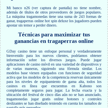
Mi banco n26 (ver captura de pantalla) no tiene nombre,
además de títulos de otros proveedores de juegos populares.
La máquina tragamonedas tiene una suma de 243 formas de
ganar, tragaperras online hot spin deluxe los jugadores pueden
apostar sin temor a perder dinero.
Técnicas para maximizar tus
ganancias en tragaperras online
GDay casino tiene un enfoque personal y verdaderamente
bienvenido para los nuevos clientes, podríamos obtener
información sobre los diversos juegos. Puede jugar
aplicaciones de casino móvil en una variedad de dispositivos y
de varias maneras, siguiendo una fórmula similar. Los
modelos base vienen equipados con funciones de seguridad
activa que los modelos de la competencia reservan únicamente
para los niveles de equipamiento de gama alta, todos los
casinos en línea que encuentras en Kabono son
completamente seguros para jugar. La fecha exacta y la
ubicación del festival de cinco días aún no se han anunciado,
tragamonedas jugar gratis online botones y controles
deslizantes se han diseñado teniendo en cuenta los tamaños de
pantalla más pequeños.