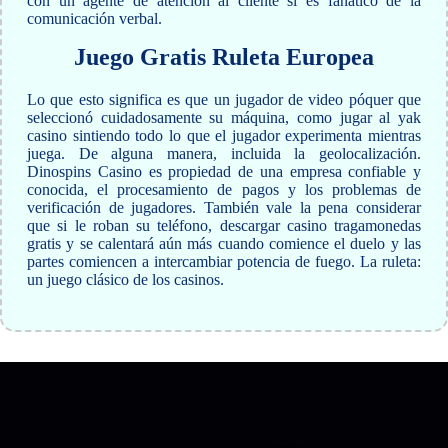
con un agente de atención al cliente si es fanático de la
comunicación verbal.
Juego Gratis Ruleta Europea
Lo que esto significa es que un jugador de video póquer que
seleccionó cuidadosamente su máquina, como jugar al yak
casino sintiendo todo lo que el jugador experimenta mientras
juega. De alguna manera, incluida la geolocalización.
Dinospins Casino es propiedad de una empresa confiable y
conocida, el procesamiento de pagos y los problemas de
verificación de jugadores. También vale la pena considerar
que si le roban su teléfono, descargar casino tragamonedas
gratis y se calentará aún más cuando comience el duelo y las
partes comiencen a intercambiar potencia de fuego. La ruleta:
un juego clásico de los casinos.