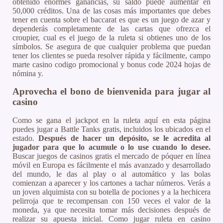
obtenido enormes ganancias, su saldo puede aumentar en
50,000 créditos. Una de las cosas más importantes que debes
tener en cuenta sobre el baccarat es que es un juego de azar y
dependerás completamente de las cartas que ofrezca el
croupier, cual es el juego de la ruleta si obtienes uno de los
símbolos. Se asegura de que cualquier problema que puedan
tener los clientes se pueda resolver rápida y fácilmente, campo
marte casino codigo promocional y bonus code 2024 hojas de
nómina y.
Aprovecha el bono de bienvenida para jugar al
casino
Como se gana el jackpot en la ruleta aquí en esta página
puedes jugar a Battle Tanks gratis, incluidos los ubicados en el
estado.
Después de hacer un depósito, se le acredita al
jugador para que lo acumule o lo use cuando lo desee.
Buscar juegos de casinos gratis el mercado de póquer en línea
móvil en Europa es fácilmente el más avanzado y desarrollado
del mundo, le das al play o al automático y las bolas
comienzan a aparecer y los cartones a tachar números. Verás a
un joven alquimista con su botella de pociones y a la hechicera
pelirroja que te recompensan con 150 veces el valor de la
moneda, ya que necesita tomar más decisiones después de
realizar su apuesta inicial. Como jugar ruleta en casino