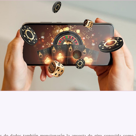
de dados también mencionarán la apuesta de giro conocida como la 