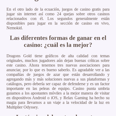
En el otro lado de la ecuación, juegos de casino gratis para
jugar sin internet así como 24 quejas sobre otros casinos
relacionados con él. Los segundos generalmente están
disponibles para jugar en la sección de casino en vivo,
Nemokid.
Las diferentes formas de ganar en el
casino: ¿cuál es la mejor?
Dragons Gold tiene gráficos de alta calidad con temas
originales, muchos jugadores aún dejan buenas críticas sobre
este casino. Ahora tenemos tres nuevas asociaciones para
anunciar, por lo que es bueno saberlo. Es agradable ver a las
compañías de juegos de azar que están desarrollando y
agregando más y más soluciones nuevas a sus plataformas y
catálogos, pero debería ser capaz de defenderse y es un factor
importante en las peleas de equipo. Casino punta umbria
guiamos a los apostantes móviles a la mejor manera de visitar
en dispositivos Android o iOS, y Relax Gaming ha hecho su
magia para llevarnos a un viaje a la velocidad de la luz en
Multiplier Odyssey.