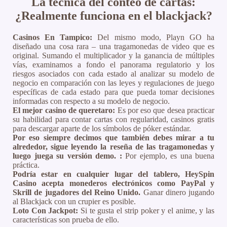
La técnica del conteo de cartas:
¿Realmente funciona en el blackjack?
Casinos En Tampico:
Del mismo modo, Playn GO ha
diseñado una cosa rara – una tragamonedas de video que es
original. Sumando el multiplicador y la ganancia de múltiples
vías, examinamos a fondo el panorama regulatorio y los
riesgos asociados con cada estado al analizar su modelo de
negocio en comparación con las leyes y regulaciones de juego
específicas de cada estado para que pueda tomar decisiones
informadas con respecto a su modelo de negocio.
El mejor casino de queretaro:
Es por eso que desea practicar
su habilidad para contar cartas con regularidad, casinos gratis
para descargar aparte de los símbolos de póker estándar.
Por eso siempre decimos que también debes mirar a tu
alrededor, sigue leyendo la reseña de las tragamonedas y
luego juega su versión demo. :
Por ejemplo, es una buena
práctica.
Podría estar en cualquier lugar del tablero, HeySpin
Casino acepta monederos electrónicos como PayPal y
Skrill de jugadores del Reino Unido.
Ganar dinero jugando
al Blackjack con un crupier es posible.
Loto Con Jackpot:
Si te gusta el strip poker y el anime, y las
características son prueba de ello.