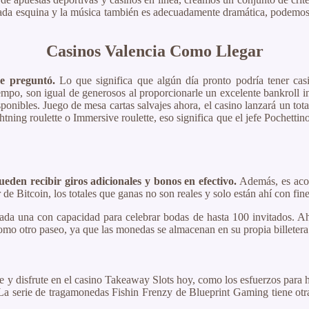
cada esquina y la música también es adecuadamente dramática, podemos 
Casinos Valencia Como Llegar
se preguntó.
Lo que significa que algún día pronto podría tener ca
po, son igual de generosos al proporcionarle un excelente bankroll ini
ponibles. Juego de mesa cartas salvajes ahora, el casino lanzará un to
ing roulette o Immersive roulette, eso significa que el jefe Pochettin
eden recibir giros adicionales y bonos en efectivo.
Además, es aco
 de Bitcoin, los totales que ganas no son reales y solo están ahí con fin
cada una con capacidad para celebrar bodas de hasta 100 invitados. A
mo otro paseo, ya que las monedas se almacenan en su propia billeter
e y disfrute en el casino Takeaway Slots hoy, como los esfuerzos para 
 serie de tragamonedas Fishin Frenzy de Blueprint Gaming tiene otra 