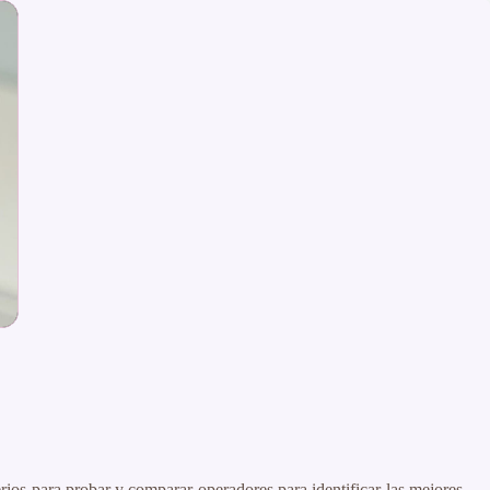
rios para probar y comparar operadores para identificar las mejores