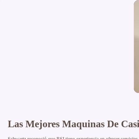
Las Mejores Maquinas De Cas
Schwartz reconoció que RSI tiene experiencia en ofrecer servicios 