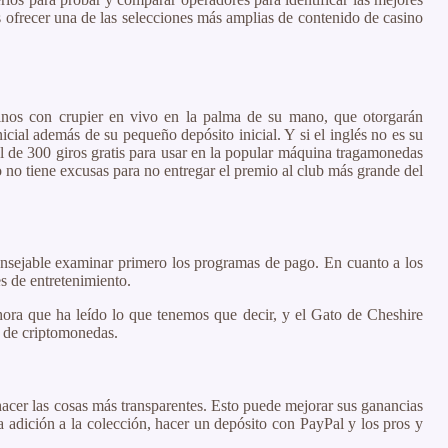
ofrecer una de las selecciones más amplias de contenido de casino
sinos con crupier en vivo en la palma de su mano, que otorgarán
cial además de su pequeño depósito inicial. Y si el inglés no es su
tal de 300 giros gratis para usar en la popular máquina tragamonedas
o no tiene excusas para no entregar el premio al club más grande del
nsejable examinar primero los programas de pago. En cuanto a los
es de entretenimiento.
hora que ha leído lo que tenemos que decir, y el Gato de Cheshire
a de criptomonedas.
hacer las cosas más transparentes. Esto puede mejorar sus ganancias
adición a la colección, hacer un depósito con PayPal y los pros y